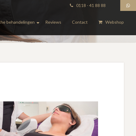
0118 - 41 88 88
he behandelingen
Reviews
Contact
Webshop