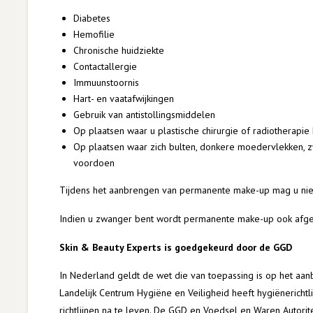
Diabetes
Hemofilie
Chronische huidziekte
Contactallergie
Immuunstoornis
Hart- en vaatafwijkingen
Gebruik van antistollingsmiddelen
Op plaatsen waar u plastische chirurgie of radiotherapi
Op plaatsen waar zich bulten, donkere moedervlekken, z
voordoen
Tijdens het aanbrengen van permanente make-up mag u niet 
Indien u zwanger bent wordt permanente make-up ook afg
Skin & Beauty Experts is goedgekeurd door de GGD
In Nederland geldt de wet die van toepassing is op het a
Landelijk Centrum Hygiëne en Veiligheid heeft hygiënerichtl
richtlijnen na te leven. De GGD en Voedsel en Waren Autorit