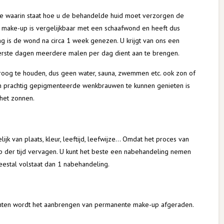
ee waarin staat hoe u de behandelde huid moet verzorgen de
make-up is vergelijkbaar met een schaafwond en heeft dus
g is de wond na circa 1 week genezen. U krijgt van ons een
rste dagen meerdere malen per dag dient aan te brengen.
roog te houden, dus geen water, sauna, zwemmen etc. ook zon of
n prachtig gepigmenteerde wenkbrauwen te kunnen genieten is
 het zonnen.
jk van plaats, kleur, leeftijd, leefwijze… Omdat het proces van
p der tijd vervagen. U kunt het beste een nabehandeling nemen
Meestal volstaat dan 1 nabehandeling.
chten wordt het aanbrengen van permanente make-up afgeraden.